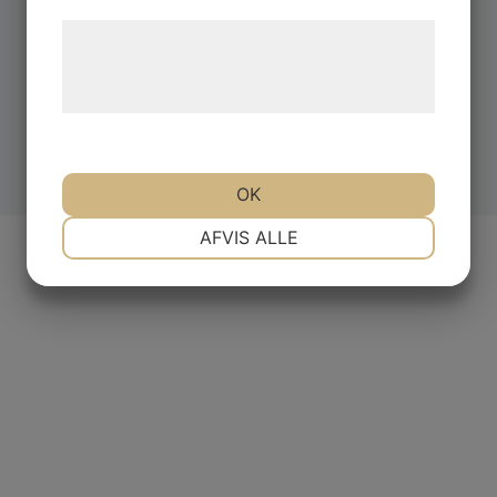
Læs mere om vores brug af cookies og
behandling af persondata på vores
hjemmeside.
OK
NØDVENDIGE
PRÆFERENCER
AFVIS ALLE
Swedeheat Sverige
MARKETING
STATISTIK
Gamla Kronvägen 10
SE 433 33 Partille
Telefon: +46 (0) 31 - 44 70 40
E-post: info@swedeheat.se