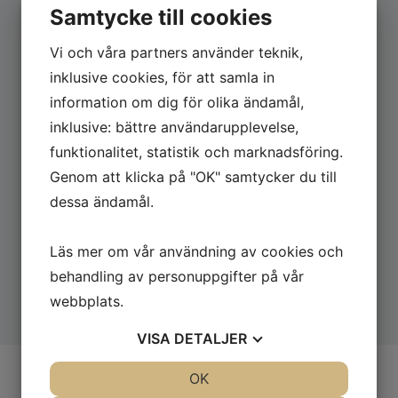
konsultation för ert projekt.
Samtycke till cookies
Vi och våra partners använder teknik,
inklusive cookies, för att samla in
Utrustning till försäljning och uthyrning:
information om dig för olika ändamål,
inklusive: bättre användarupplevelse,
Transformatorer
funktionalitet, statistik och marknadsföring.
Motståndselement
Genom att klicka på "OK" samtycker du till
Ugnslösningar
dessa ändamål.
T/c Svetsar och förbrukningsvaror
Kontrollutrustning
Läs mer om vår användning av cookies och
behandling av personuppgifter på vår
webbplats.
VISA
DETALJER
JA
NEJ
OK
JA
NEJ